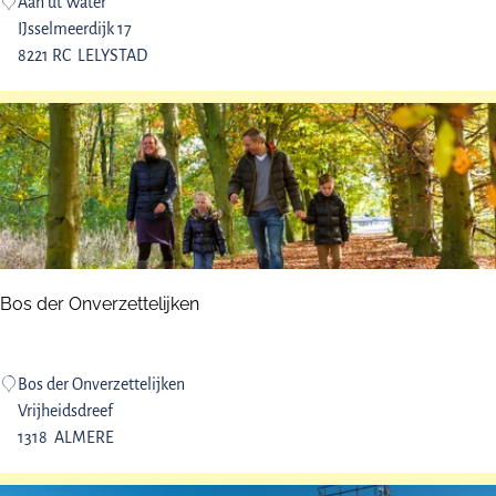
A
Aan ut Water
e
a
IJsselmeerdijk 17
n
n
8221 RC
LELYSTAD
c
u
e
t
W
a
t
e
r
Bos der Onverzettelijken
B
Bos der Onverzettelijken
o
Vrijheidsdreef
s
1318
ALMERE
d
e