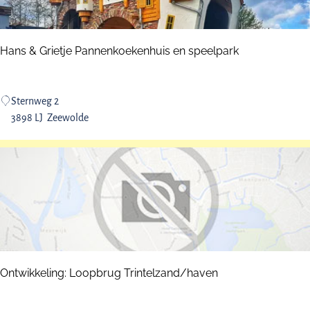
l
m
e
Hans & Grietje Pannenkoekenhuis en speelpark
r
e
B
H
Sternweg 2
u
a
3898 LJ
Zeewolde
i
n
t
s
e
&
n
G
r
i
e
t
j
Ontwikkeling: Loopbrug Trintelzand/haven
e
P