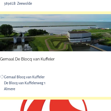
a
3896LB
Zeewolde
c
h
t
h
a
v
e
n
E
Gemaal De Blocq van Kuffeler
r
k
e
G
Gemaal Blocq van Kuffeler
m
e
De Blocq van Kuffelerweg 1
e
m
Almere
d
a
e
a
r
l
s