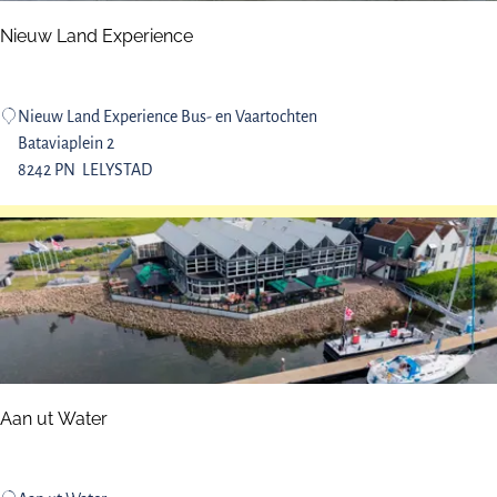
p
Nieuw Land Experience
l
a
s
N
Nieuw Land Experience Bus- en Vaartochten
i
Bataviaplein 2
e
8242 PN
LELYSTAD
u
w
L
a
n
d
E
x
p
Aan ut Water
e
r
i