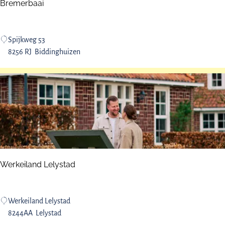
p
Bremerbaai
:
B
Spijkweg 53
r
8256 RJ
Biddinghuizen
e
m
e
r
b
a
a
i
Werkeiland Lelystad
W
Werkeiland Lelystad
e
8244AA
Lelystad
r