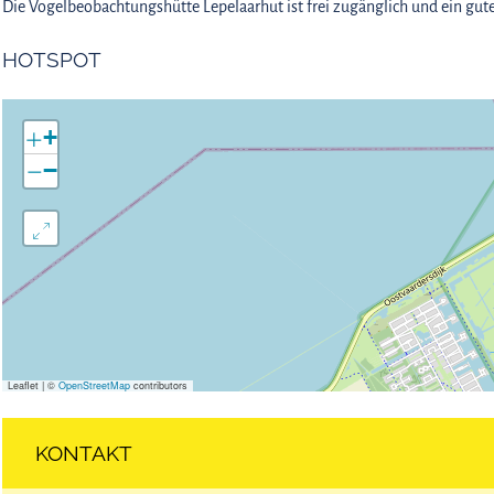
Die Vogelbeobachtungshütte Lepelaarhut ist frei zugänglich und ein gut
HOTSPOT
+
−
Leaflet
|
©
OpenStreetMap
contributors
KONTAKT