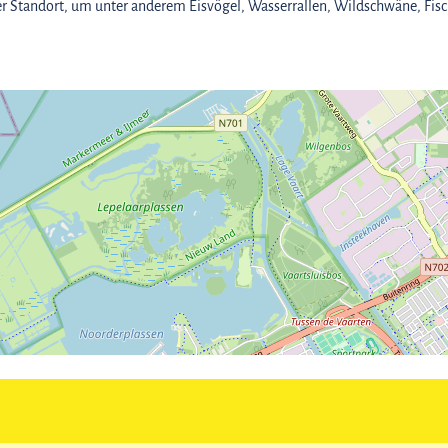
er Standort, um unter anderem Eisvögel, Wasserrallen, Wildschwäne, Fisc