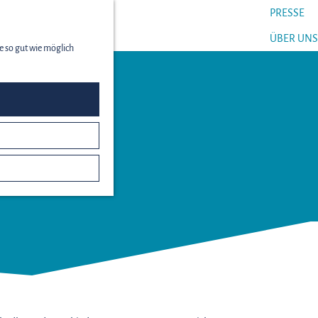
PRESSE
menü
ÜBER UNS
e so gut wie möglich