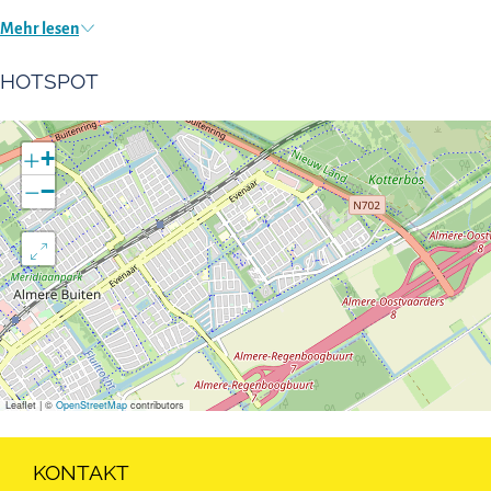
Mehr lesen
HOTSPOT
+
−
Leaflet
|
©
OpenStreetMap
contributors
KONTAKT