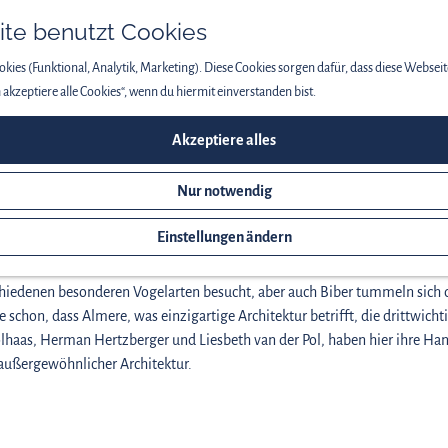
te benutzt Cookies
kies (Funktional, Analytik, Marketing). Diese Cookies sorgen dafür, dass diese Webseit
ch akzeptiere alle Cookies“, wenn du hiermit einverstanden bist.
e Architektur in Almere
Akzeptiere alles
Nur notwendig
Einstellungen ändern
sondere Architektur.
mer noch genügend Wasser übrig, von Marschtümpeln bis hin zu künstlic
iedenen besonderen Vogelarten besucht, aber auch Biber tummeln sich d
e schon, dass Almere, was einzigartige Architektur betrifft, die drittwicht
lhaas, Herman Hertzberger und Liesbeth van der Pol, haben hier ihre Han
 außergewöhnlicher Architektur.