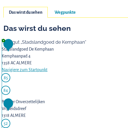
Das wirst du sehen
Wegpunkte
Das wirst du sehen
Landgut „Stadslandgoed de Kemphaan“
1
Stadslandgoed De Kemphaan
Kemphaanpad 4
1358 AC ALMERE
Navigiere zum Startpunkt
L
85
a
n
84
d
Bos der Onverzettelijken
2
g
Vrijheidsdreef
u
1318 ALMERE
t
52
„