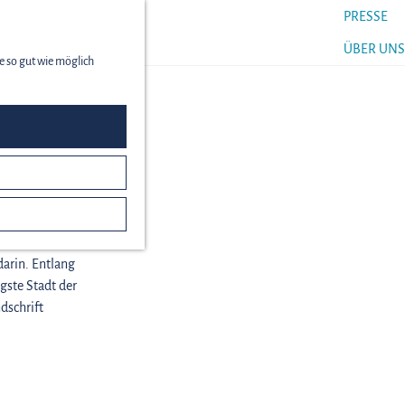
PRESSE
menü
ÜBER UNS
e so gut wie möglich
hen
arin. Entlang
igste Stadt der
dschrift