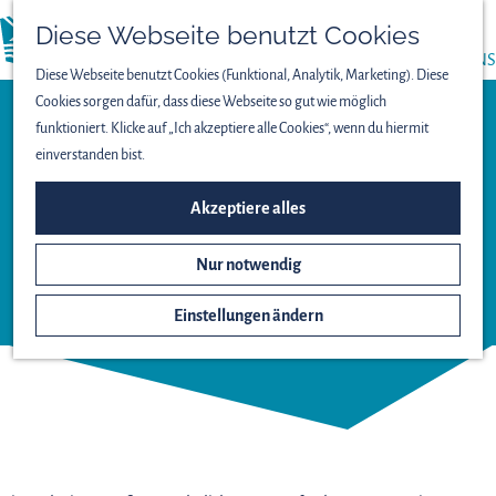
PRESSE
Diese Webseite benutzt Cookies
menü
ÜBER UNS
Diese Webseite benutzt Cookies (Funktional, Analytik, Marketing). Diese
Cookies sorgen dafür, dass diese Webseite so gut wie möglich
funktioniert. Klicke auf „Ich akzeptiere alle Cookies“, wenn du hiermit
Aussichtspunkt
einverstanden bist.
AUSSICHTSPUNKT DE
Akzeptiere alles
GROTE ZILVERREIGER –
OOSTVAARDERSPLASSEN
Nur notwendig
Einstellungen ändern