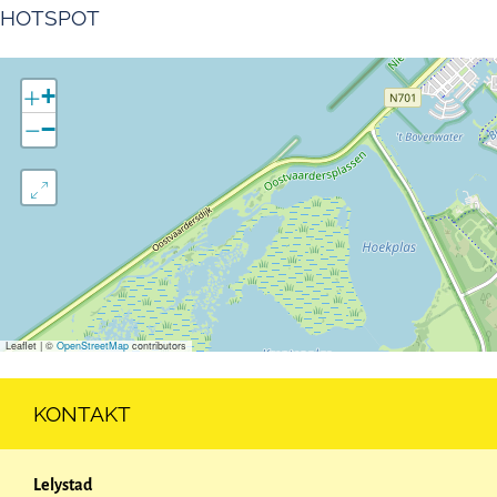
HOTSPOT
+
−
Leaflet
|
©
OpenStreetMap
contributors
KONTAKT
Lelystad