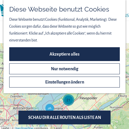
PRESSE
Diese Webseite benutzt Cookies
menü
ÜBER UNS
Diese Webseite benutzt Cookies (Funktional, Analytik, Marketing). Diese
Cookies sorgen dafür, dass diese Webseite so gut wie möglich
ROUTEN
funktioniert. Klicke auf „Ich akzeptiere alle Cookies“, wenn du hiermit
einverstanden bist.
+
Akzeptiere alles
−
V
P
o
Nur notwendig
i
g
o
e
n
Einstellungen ändern
l
i
p
e
e
r
r
21
p
s
R
f
p
u
a
e
n
d
SCHAU DIR ALLE ROUTEN ALS LISTE AN
k
d
-
t
e
6
Leaflet
|
©
OpenStreetMap
contributors