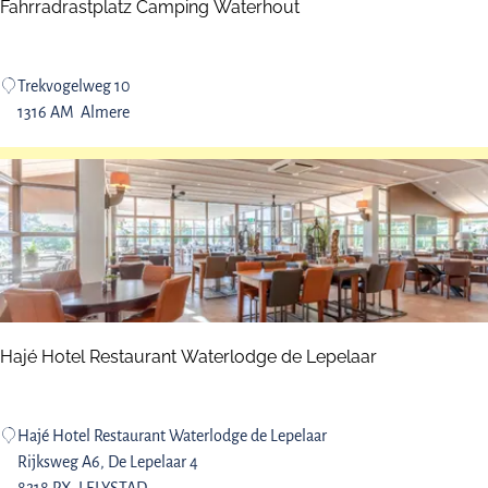
d
n
h
Fahrradrastplatz Camping Waterhout
u
n
:
u
a
n
c
F
Trekvogelweg 10
t
h
a
1316 AM
Almere
:
e
h
r
r
r
n
a
e
d
h
r
m
a
e
s
n
t
Hajé Hotel Restaurant Waterlodge de Lepelaar
?
p
l
a
H
Hajé Hotel Restaurant Waterlodge de Lepelaar
t
a
Rijksweg A6, De Lepelaar 4
z
j