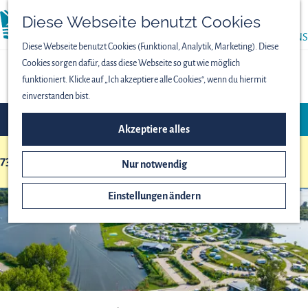
PRESSE
Diese Webseite benutzt Cookies
menü
ÜBER UNS
Diese Webseite benutzt Cookies (Funktional, Analytik, Marketing). Diese
Cookies sorgen dafür, dass diese Webseite so gut wie möglich
STANDORTÜBERSICHT
funktioniert. Klicke auf „Ich akzeptiere alle Cookies“, wenn du hiermit
einverstanden bist.
W
S
FILTER
a
o
Akzeptiere alles
s
r
m
73 bis 96 von 151 Ergebnisse
t
Nur notwendig
S
i
ö
o
e
c
Einstellungen ändern
r
r
h
t
e
t
i
n
e
e
n
s
r
a
t
e
c