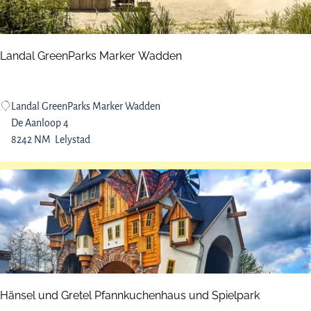
e
e
m
r
n
e
b
r
Landal GreenParks Marker Wadden
e
e
r
B
g
u
L
Landal GreenParks Marker Wadden
s
i
a
De Aanloop 4
e
t
n
8242 NM
Lelystad
H
e
d
o
n
a
e
l
k
G
r
e
e
n
P
Hänsel und Gretel Pfannkuchenhaus und Spielpark
a