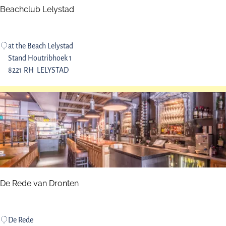
e
e
Beachclub Lelystad
k
v
e
B
at the Beach Lelystad
e
Stand Houtribhoek 1
a
8221 RH
LELYSTAD
c
h
c
l
u
b
L
e
l
De Rede van Dronten
y
s
t
D
De Rede