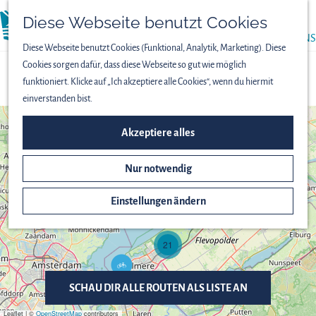
PRESSE
Diese Webseite benutzt Cookies
menü
ÜBER UNS
Diese Webseite benutzt Cookies (Funktional, Analytik, Marketing). Diese
Cookies sorgen dafür, dass diese Webseite so gut wie möglich
ROUTEN
funktioniert. Klicke auf „Ich akzeptiere alle Cookies“, wenn du hiermit
einverstanden bist.
+
Akzeptiere alles
−
V
P
o
Nur notwendig
i
g
o
e
n
Einstellungen ändern
l
i
p
e
e
r
r
21
p
s
R
f
p
u
a
e
n
d
SCHAU DIR ALLE ROUTEN ALS LISTE AN
k
d
-
t
e
6
Leaflet
|
©
OpenStreetMap
contributors