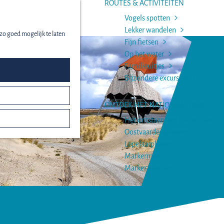
ROUTES & ACTIVITEITEN
Vogels spotten
menu
Lekker wandelen
zo goed mogelijk te laten
Fijn fietsen
Op het water
Familieuitjes
Bijzondere excursies
ONTDEK HET NATIONAAL PARK
Het ontstaan van Nieuw Land
Oostvaardersplassen
Lepelaarplassen
Markermeer
Marker Wadden