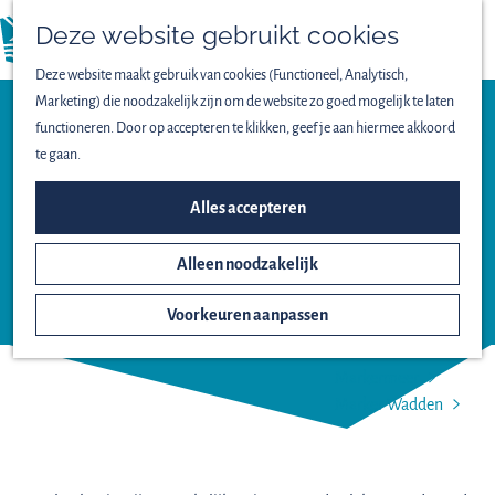
Vogels spotten
Deze website gebruikt cookies
Lekker wandelen
menu
Fijn fietsen
Deze website maakt gebruik van cookies (Functioneel, Analytisch,
Op het water
Marketing) die noodzakelijk zijn om de website zo goed mogelijk te laten
Familieuitjes
Uitzichtpunt
functioneren. Door op accepteren te klikken, geef je aan hiermee akkoord
Bijzondere excursies
te gaan.
VRIJ
TOEGANKELIJKE
ONTDEK HET NATIONAAL
Alles accepteren
LEPELAARHUT -
PARK
LEPELAARPLASSEN
Alleen noodzakelijk
Het ontstaan van
Nieuw Land
Voorkeuren aanpassen
Oostvaardersplassen
Lepelaarplassen
Markermeer
Marker Wadden