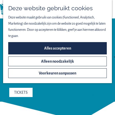
Vogels spotten
Deze website gebruikt cookies
Lekker wandelen
menu
Fijn fietsen
Deze website maakt gebruik van cookies (Functioneel, Analytisch,
Op het water
Marketing) die noodzakelijk zijn om de website zo goed mogelijk te laten
Familieuitjes
Excursie
functioneren. Door op accepteren te klikken, geef je aan hiermee akkoord
Bijzondere excursies
te gaan.
FOTOSAFARI
OOSTVAARDERSPLASSEN
ONTDEK HET NATIONAAL
Alles accepteren
ALMERE
PARK
Alleen noodzakelijk
Het ontstaan van
7 AUGUSTUS, 14 AUGUSTUS EN NOG 5
Nieuw Land
Voorkeuren aanpassen
DAGEN
Oostvaardersplassen
Lepelaarplassen
Markermeer
TICKETS
Marker Wadden