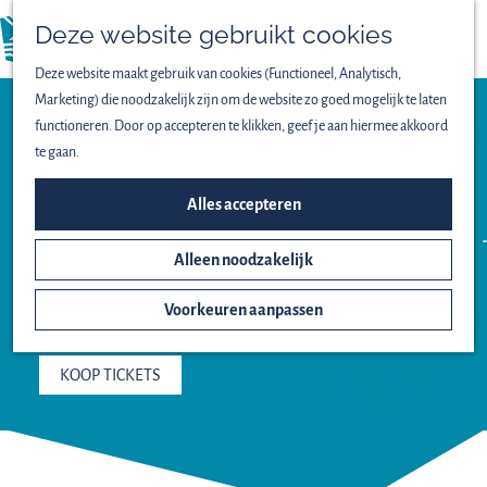
Vogels spotten
Deze website gebruikt cookies
Lekker wandelen
menu
Fijn fietsen
Deze website maakt gebruik van cookies (Functioneel, Analytisch,
Op het water
Marketing) die noodzakelijk zijn om de website zo goed mogelijk te laten
Familieuitjes
functioneren. Door op accepteren te klikken, geef je aan hiermee akkoord
Bijzondere excursies
Excursie
te gaan.
VOGELS VAN DE
ONTDEK HET NATIONAAL
Alles accepteren
OOSTVAARDERSPLASSEN
PARK
Alleen noodzakelijk
Het ontstaan van
16 AUGUSTUS, 20 SEPTEMBER EN NOG 2
Nieuw Land
DAGEN
Voorkeuren aanpassen
Oostvaardersplassen
Lepelaarplassen
Markermeer
KOOP TICKETS
Marker Wadden