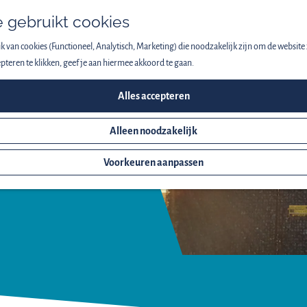
 gebruikt cookies
 van cookies (Functioneel, Analytisch, Marketing) die noodzakelijk zijn om de website 
pteren te klikken, geef je aan hiermee akkoord te gaan.
Alles accepteren
Alleen noodzakelijk
Voorkeuren aanpassen