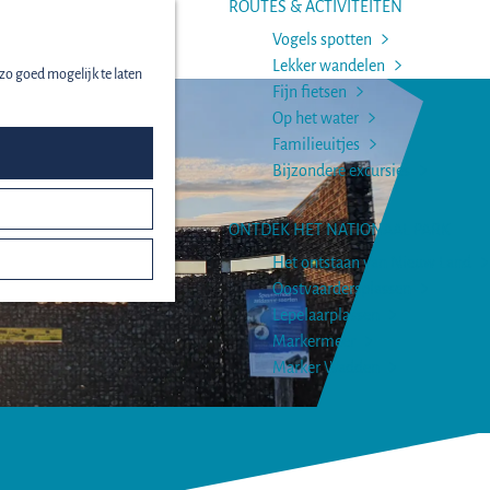
ROUTES & ACTIVITEITEN
Vogels spotten
menu
Lekker wandelen
zo goed mogelijk te laten
Fijn fietsen
Op het water
Familieuitjes
Bijzondere excursies
ONTDEK HET NATIONAAL PARK
Het ontstaan van Nieuw Land
Oostvaardersplassen
Lepelaarplassen
Markermeer
Marker Wadden