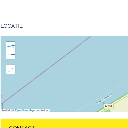
LOCATIE
+
−
Leaflet
|
©
OpenStreetMap
contributors
CONTACT