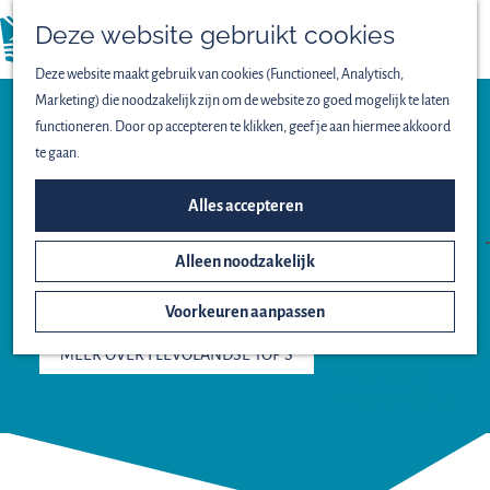
Vogels spotten
Deze website gebruikt cookies
Lekker wandelen
menu
Fijn fietsen
Deze website maakt gebruik van cookies (Functioneel, Analytisch,
Op het water
Marketing) die noodzakelijk zijn om de website zo goed mogelijk te laten
Familieuitjes
functioneren. Door op accepteren te klikken, geef je aan hiermee akkoord
Bijzondere excursies
te gaan.
Toeristisch Overstap Punt -TOP-
ONTDEK HET NATIONAAL
TOP
Alles accepteren
OOSTVAARDERSPLASSEN
PARK
Alleen noodzakelijk
ALMERE
Het ontstaan van
Nieuw Land
Voorkeuren aanpassen
Oostvaardersplassen
Lepelaarplassen
MEER OVER FLEVOLANDSE TOP'S
Markermeer
Marker Wadden