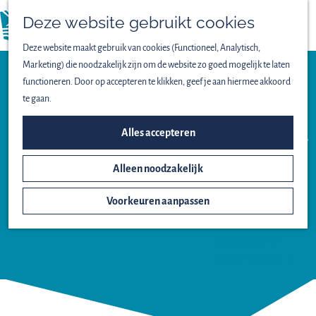
Vogels spotten
Deze website gebruikt cookies
Lekker wandelen
menu
Fijn fietsen
Deze website maakt gebruik van cookies (Functioneel, Analytisch,
Op het water
Marketing) die noodzakelijk zijn om de website zo goed mogelijk te laten
Familieuitjes
functioneren. Door op accepteren te klikken, geef je aan hiermee akkoord
Bijzondere excursies
te gaan.
Uitzichtpunt
ONTDEK HET NATIONAAL
Alles accepteren
VOGELKIJKHUT
PARK
DUIKEEND -
Alleen noodzakelijk
Het ontstaan van
MARKER
Nieuw Land
WADDEN
Voorkeuren aanpassen
Oostvaardersplassen
Lepelaarplassen
Markermeer
Marker Wadden