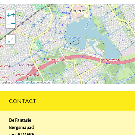
+
−
Leaflet
|
©
OpenStreetMap
contributors
CONTACT
De Fantasie
Bergsmapad
1351 ALMERE