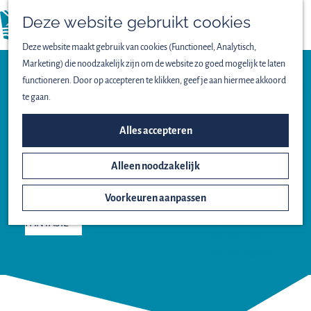
Vogels spotten
Deze website gebruikt cookies
Lekker wandelen
menu
Fijn fietsen
Deze website maakt gebruik van cookies (Functioneel, Analytisch,
Op het water
Marketing) die noodzakelijk zijn om de website zo goed mogelijk te laten
Familieuitjes
functioneren. Door op accepteren te klikken, geef je aan hiermee akkoord
Bijzondere excursies
te gaan.
Architectuur
ONTDEK HET NATIONAAL
DE
Alles accepteren
PARK
FANTASIE
Alleen noodzakelijk
Het ontstaan van
Nieuw Land
Voorkeuren aanpassen
Oostvaardersplassen
MEER OVER DE
Lepelaarplassen
FANTASIE
Markermeer
Marker Wadden