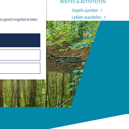
ROUTES & ACTIVITEITEN
Vogels spotten
menu
Lekker wandelen
zo goed mogelijk te laten
Fijn fietsen
Op het water
Familieuitjes
Bijzondere excursies
ONTDEK HET NATIONAAL PARK
Het ontstaan van Nieuw Land
Oostvaardersplassen
Lepelaarplassen
Markermeer
Marker Wadden