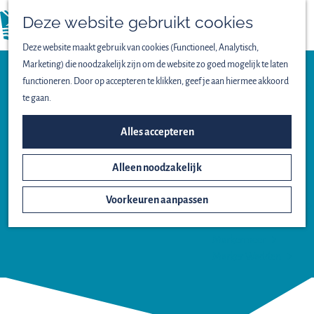
Vogels spotten
Deze website gebruikt cookies
Lekker wandelen
menu
Fijn fietsen
Deze website maakt gebruik van cookies (Functioneel, Analytisch,
Op het water
Marketing) die noodzakelijk zijn om de website zo goed mogelijk te laten
Familieuitjes
functioneren. Door op accepteren te klikken, geef je aan hiermee akkoord
Bijzondere excursies
te gaan.
Watersport
ONTDEK HET NATIONAAL
Alles accepteren
SURFSKISTART
PARK
Alleen noodzakelijk
Het ontstaan van
Nieuw Land
Voorkeuren aanpassen
MEER INFORMATIE
Oostvaardersplassen
Lepelaarplassen
Markermeer
Marker Wadden