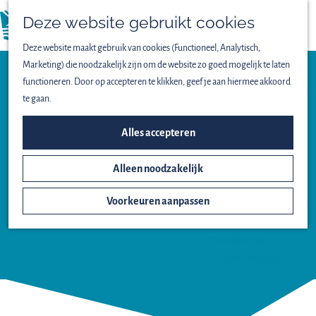
Vogels spotten
Deze website gebruikt cookies
Lekker wandelen
menu
Fijn fietsen
Deze website maakt gebruik van cookies (Functioneel, Analytisch,
Op het water
Marketing) die noodzakelijk zijn om de website zo goed mogelijk te laten
Familieuitjes
functioneren. Door op accepteren te klikken, geef je aan hiermee akkoord
Bijzondere excursies
te gaan.
ONTDEK HET NATIONAAL
Erfgoed
Alles accepteren
PARK
GEMAAL
Alleen noodzakelijk
Het ontstaan van
WORTMAN
Nieuw Land
Voorkeuren aanpassen
Oostvaardersplassen
Lepelaarplassen
Markermeer
Marker Wadden