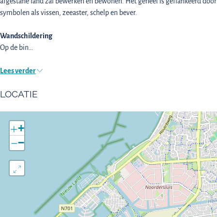
afgestane land zal bewerken en bewonen. Het geheel is geflankeerd door
symbolen als vissen, zeeaster, schelp en bever.
Wandschildering
Op de bin…
Lees verder
LOCATIE
+
−