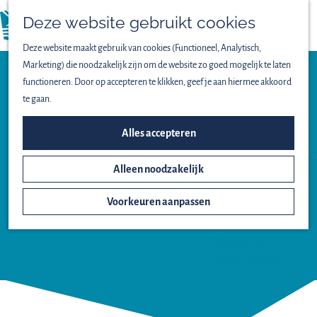
Vogels spotten
Deze website gebruikt cookies
Lekker wandelen
menu
Fijn fietsen
Deze website maakt gebruik van cookies (Functioneel, Analytisch,
Op het water
Marketing) die noodzakelijk zijn om de website zo goed mogelijk te laten
Familieuitjes
functioneren. Door op accepteren te klikken, geef je aan hiermee akkoord
Bijzondere excursies
te gaan.
ONTDEK HET NATIONAAL
Bezoekerscentrum
Alles accepteren
PARK
BUITENCENTRUM
Alleen noodzakelijk
Het ontstaan van
OOSTVAARDERSPLASSEN
Nieuw Land
Voorkeuren aanpassen
Oostvaardersplassen
Lepelaarplassen
Markermeer
Marker Wadden