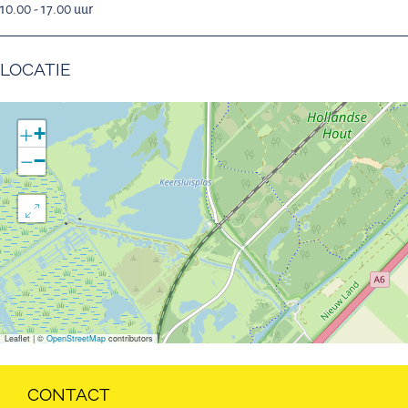
10.00 - 17.00 uur
LOCATIE
+
−
Leaflet
|
©
OpenStreetMap
contributors
CONTACT