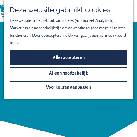
Vogels spotten
Deze website gebruikt cookies
Lekker wandelen
menu
Fijn fietsen
Deze website maakt gebruik van cookies (Functioneel, Analytisch,
Op het water
Marketing) die noodzakelijk zijn om de website zo goed mogelijk te laten
Familieuitjes
functioneren. Door op accepteren te klikken, geef je aan hiermee akkoord
Bijzondere excursies
te gaan.
ONTDEK HET NATIONAAL
Wijngaard
Alles accepteren
PARK
DE WILDE
Alleen noodzakelijk
Het ontstaan van
WIJNGAARD
Nieuw Land
Voorkeuren aanpassen
Oostvaardersplassen
Lepelaarplassen
Markermeer
Marker Wadden