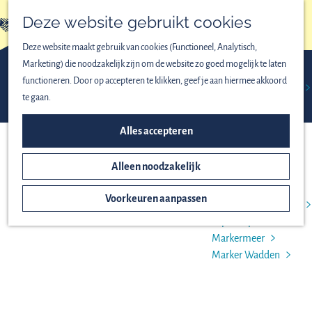
Vogels spotten
Deze website gebruikt cookies
Lekker wandelen
menu
Fijn fietsen
Deze website maakt gebruik van cookies (Functioneel, Analytisch,
Op het water
Marketing) die noodzakelijk zijn om de website zo goed mogelijk te laten
Familieuitjes
functioneren. Door op accepteren te klikken, geef je aan hiermee akkoord
Bijzondere excursies
Activiteiten &
Fietsen &
Natuurbelevingcentrum
Groepen
te gaan.
excursies
wandelen
ONTDEK HET NATIONAAL
Alles accepteren
PARK
Alleen noodzakelijk
Het ontstaan van
Nieuw Land
Voorkeuren aanpassen
Oostvaardersplassen
Lepelaarplassen
Markermeer
Marker Wadden