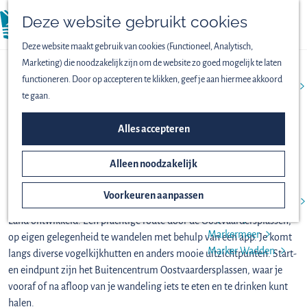
Vogels spotten
Deze website gebruikt cookies
Lekker wandelen
menu
Fijn fietsen
Deze website maakt gebruik van cookies (Functioneel, Analytisch,
Op het water
Marketing) die noodzakelijk zijn om de website zo goed mogelijk te laten
Familieuitjes
Gratis audiotour: Nationaal
functioneren. Door op accepteren te klikken, geef je aan hiermee akkoord
Bijzondere excursies
te gaan.
Park Nieuw Land
ONTDEK HET NATIONAAL
Alles accepteren
(7,9 km)
PARK
Download GPX
Alleen noodzakelijk
Het ontstaan van
Nieuw Land
In het kader van het themajaar 'Ode aan het Landschap' heeft
Voorkeuren aanpassen
Oostvaardersplassen
Staatsbosbeheer in 2021 de gratis audiotour Nationaal Park Nieuw
Lepelaarplassen
Land ontwikkeld. Een prachtige route door de Oostvaardersplassen,
Markermeer
op eigen gelegenheid te wandelen met behulp van een app. Je komt
Marker Wadden
langs diverse vogelkijkhutten en anders mooie uitzichtpunten. Start-
en eindpunt zijn het Buitencentrum Oostvaardersplassen, waar je
vooraf of na afloop van je wandeling iets te eten en te drinken kunt
halen.