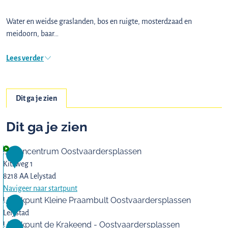
Water en weidse graslanden, bos en ruigte, mosterdzaad en
meidoorn, baar…
Lees verder
Dit ga je zien
Dit ga je zien
Buitencentrum Oostvaardersplassen
1
Kitsweg 1
8218 AA Lelystad
Navigeer naar startpunt
Uitkijkpunt Kleine Praambult Oostvaardersplassen
B
2
u
Lelystad
Uitkijkpunt de Krakeend - Oostvaardersplassen
i
U
3