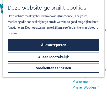
Vogels spotten
Deze website gebruikt cookies
Lekker wandelen
menu
Fijn fietsen
Deze website maakt gebruik van cookies (Functioneel, Analytisch,
Op het water
Marketing) die noodzakelijk zijn om de website zo goed mogelijk te laten
Familieuitjes
functioneren. Door op accepteren te klikken, geef je aan hiermee akkoord
Bijzondere excursies
te gaan.
ONTDEK HET NATIONAAL
Alles accepteren
PARK
Alleen noodzakelijk
Het ontstaan van
Nieuw Land
Voorkeuren aanpassen
Oostvaardersplassen
Lepelaarplassen
Markermeer
Marker Wadden