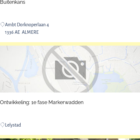
p
Buitenkans
:
B
Ambt Dorknoperlaan 4
u
1336 AE
ALMERE
i
t
e
n
k
a
n
s
Ontwikkeling: 1e fase Markerwadden
O
Lelystad
n
t