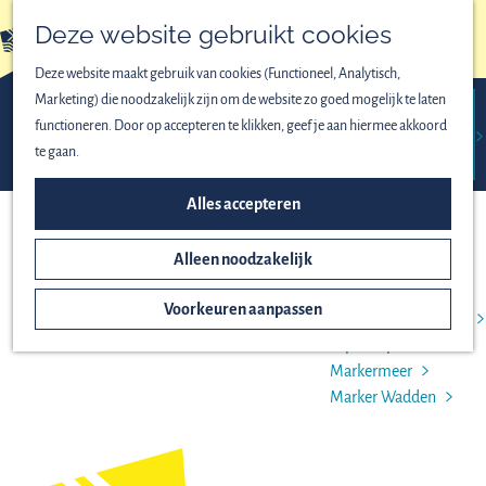
Vogels spotten
Deze website gebruikt cookies
Lekker wandelen
menu
Fijn fietsen
Deze website maakt gebruik van cookies (Functioneel, Analytisch,
Op het water
Marketing) die noodzakelijk zijn om de website zo goed mogelijk te laten
Familieuitjes
functioneren. Door op accepteren te klikken, geef je aan hiermee akkoord
Bijzondere excursies
Activiteiten &
Veerdienst
Toproutes
Eilandpaviljoen
te gaan.
excursies
ONTDEK HET NATIONAAL
Alles accepteren
PARK
Alleen noodzakelijk
Het ontstaan van
Nieuw Land
Voorkeuren aanpassen
Oostvaardersplassen
Lepelaarplassen
Markermeer
Marker Wadden