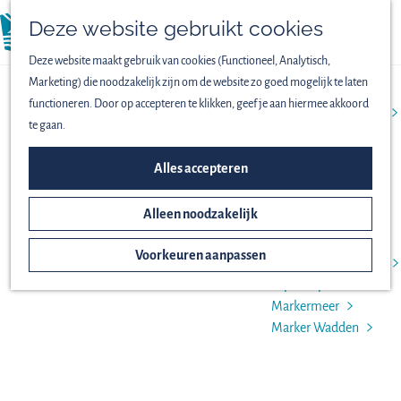
Vogels spotten
Deze website gebruikt cookies
Lekker wandelen
menu
Fijn fietsen
Deze website maakt gebruik van cookies (Functioneel, Analytisch,
KENNISPAGINA
Op het water
Marketing) die noodzakelijk zijn om de website zo goed mogelijk te laten
Familieuitjes
NATUURONDERWIJS
functioneren. Door op accepteren te klikken, geef je aan hiermee akkoord
Bijzondere excursies
te gaan.
ONTDEK HET NATIONAAL
Alles accepteren
PARK
Alleen noodzakelijk
Het ontstaan van
Nieuw Land
Voorkeuren aanpassen
Oostvaardersplassen
Lepelaarplassen
Markermeer
Marker Wadden