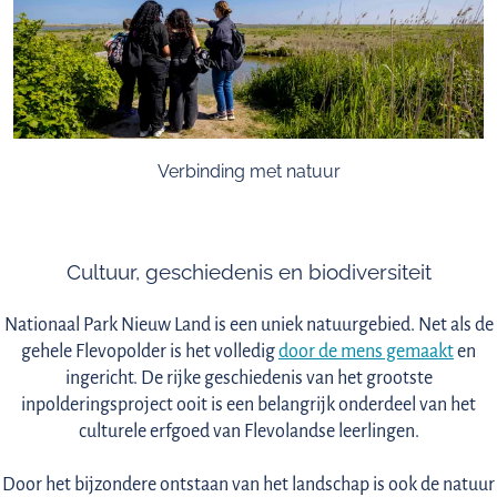
groepjes aan de slag met opdrachten. Daardoor leren ze
samenwerken en goed met elkaar te communiceren.
Verbinding met natuur
We zijn allemaal onderdeel van de natuur. Maar in de moderne
samenleving lijken we er soms ver vanaf te staan.
Studies
tonen
Cultuur, geschiedenis en biodiversiteit
echter aan dat volwassenen gelukkiger, meer tevreden, gezonder
en meer betrokken zijn bij natuur en milieu, wanneer zij zich
Nationaal Park Nieuw Land is een uniek natuurgebied. Net als de
meer verbonden voelen met de natuur. Al in de kindertijd
gehele Flevopolder is het volledig
door de mens gemaakt
en
vormen natuurervaringen de basis voor dit levenslange gevoel
ingericht. De rijke geschiedenis van het grootste
van natuurverbondenheid. Door hen te leren hoe de natuur werkt
inpolderingsproject ooit is een belangrijk onderdeel van het
en wat onze rol erin is, bouw je aan deze goede fundatie bij jouw
culturele erfgoed van Flevolandse leerlingen.
leerlingen.
Door het bijzondere ontstaan van het landschap is ook de natuur